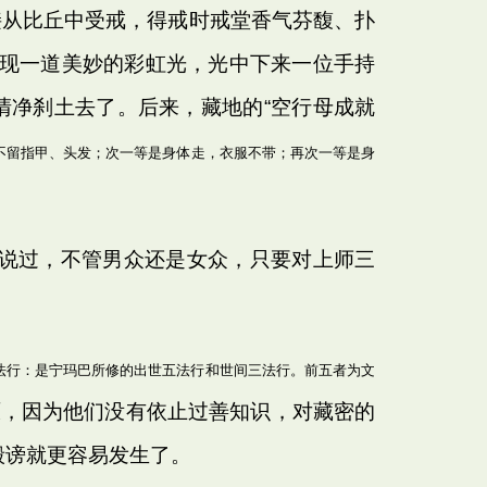
接从比丘中受戒，得戒时戒堂香气芬馥、扑
出现一道美妙的彩虹光，光中下来一位手持
清净刹土去了。后来，藏地的“空行母成就
不留指甲、头发；次一等是身体走，衣服不带；再次一等是身
说过，不管男众还是女众，只要对上师三
法行：是宁玛巴所修的出世五法行和世间三法行。前五者为文
原，因为他们没有依止过善知识，对藏密的
毁谤就更容易发生了。