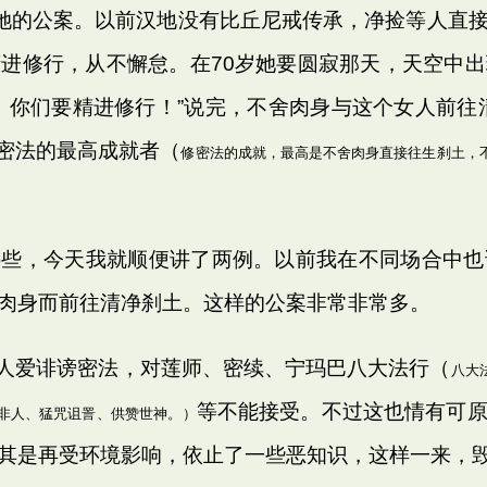
她的公案。以前汉地没有比丘尼戒传承，净捡等人直
进修行，从不懈怠。在70岁她要圆寂那天，天空中
，你们要精进修行！”说完，不舍肉身与这个女人前往
 密法的最高成就者（
修密法的成就，最高是不舍肉身直接往生刹土，
哪些，今天我就顺便讲了两例。以前我在不同场合中也
肉身而前往清净刹土。这样的公案非常非常多。
爱诽谤密法，对莲师、密续、宁玛巴八大法行（
八大
等不能接受。不过这也情有可
非人、猛咒诅詈、供赞世神。）
其是再受环境影响，依止了一些恶知识，这样一来，