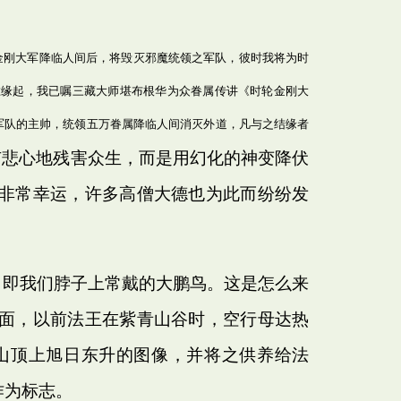
金刚大军降临人间后，将毁灭邪魔统领之军队，彼时我将为时
胜缘起，我已嘱三藏大师堪布根华为众眷属传讲《时轮金刚大
军队的主帅，统领五万眷属降临人间消灭外道，凡与之结缘者
有悲心地残害众生，而是用幻化的神变降伏
非常幸运，许多高僧大德也为此而纷纷发
”，即我们脖子上常戴的大鹏鸟。这是怎么来
面，以前法王在紫青山谷时，空行母达热
山顶上旭日东升的图像，并将之供养给法
作为标志。