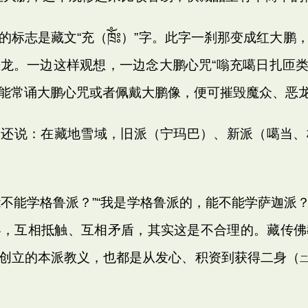
标志是藏文“充（ཁྲོཾ༔）”字。此字一刹那变成红大
龙。一边这样观想，一边念大鹏心咒“嗡充噶日扎匝
能常诵大鹏心咒或者佩戴大鹏像，便可摧毁魔众、恶
中还说：在藏地雪域，旧派（宁玛巴）、新派（噶当、
能学格鲁派？”“我是学格鲁派的，能不能学萨迦派？”
容，互相抵触、互相矛盾，其实这是不合理的。藏传佛
创立的本派教义，也都是从发心、积资到获得二身（