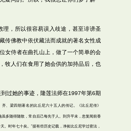
教理，所以很容易误入歧途，甚至诽谤圣
藏传佛教中依伏藏法而成就的著名女性成
两位女侍者在曲扎山上，做了一个简单的会
，牧人们在食用了她会供的加持品后，也
过她的事迹，隆莲法师在1997年第6期
、齐、梁四朝著名的比丘尼六十五人的传记。《比丘尼传》
施虽多随得随散，常自后己每先于人。到升平未，忽复闻前香
天。时年七十矣。”据有些历史记载，净捡比丘尼学过密法，