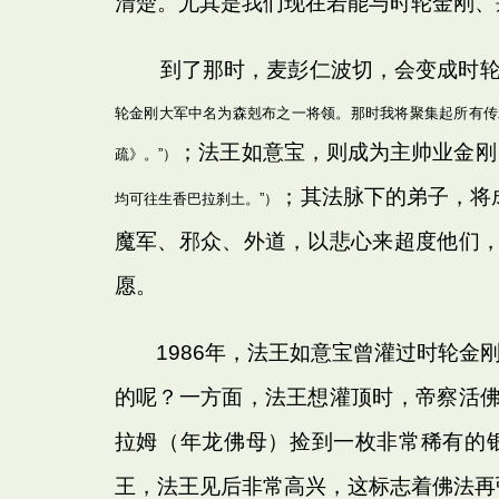
清楚。尤其是我们现在若能与时轮金刚、
到了那时，麦彭仁波切，会变成时轮
轮金刚大军中名为森剋布之一将领。那时我将聚集起所有传
；法王如意宝，则成为主帅业金刚
疏》。”）
；其法脉下的弟子，将
均可往生香巴拉刹土。”）
魔军、邪众、外道，以悲心来超度他们
愿。
1986年，法王如意宝曾灌过时轮金
的呢？一方面，法王想灌顶时，帝察活
拉姆（年龙佛母）捡到一枚非常稀有的
王，法王见后非常高兴，这标志着佛法再