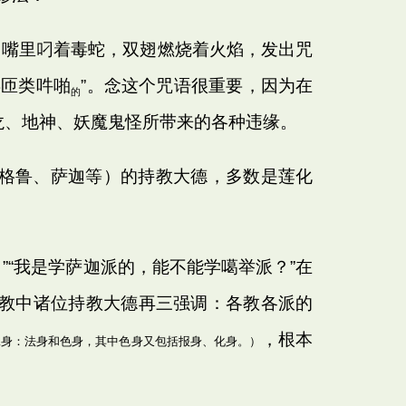
鹏，嘴里叼着毒蛇，双翅燃烧着火焰，发出咒
类匝类吽啪
”。念这个咒语很重要，因为在
的
龙、地神、妖魔鬼怪所带来的各种违缘。
格鲁、萨迦等）的持教大德，多数是莲化
“我是学萨迦派的，能不能学噶举派？”在
教中诸位持教大德再三强调：各教各派的
，根本
二身：法身和色身，其中色身又包括报身、化身。）