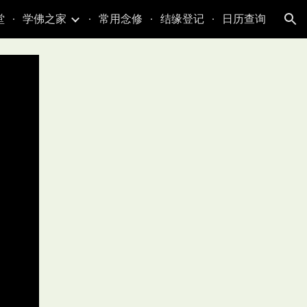
堂
学佛之家
常用念修
结缘登记
日历查询
ion