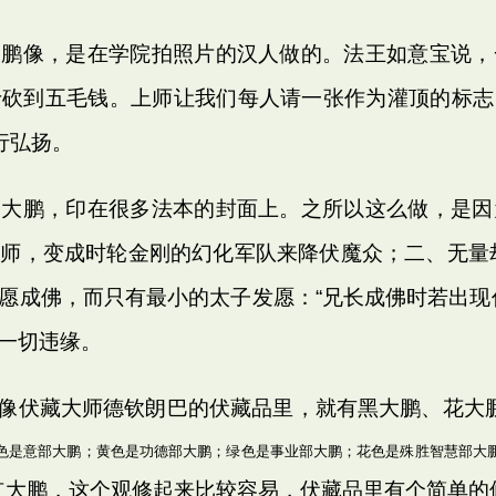
大鹏像，是在学院拍照片的汉人做的。法王如意宝说，
于砍到五毛钱。上师让我们每人请一张作为灌顶的标志
行弘扬。
个大鹏，印在很多法本的封面上。之所以这么做，是因
师，变成时轮金刚的幻化军队来降伏魔众；二、无量劫
愿成佛，而只有最小的太子发愿：“兄长成佛时若出现
一切违缘。
伏藏大师德钦朗巴的伏藏品里，就有黑大鹏、花大
色是意部大鹏；黄色是功德部大鹏；绿色是事业部大鹏；花色是殊胜智慧部大
红大鹏，这个观修起来比较容易，伏藏品里有个简单的