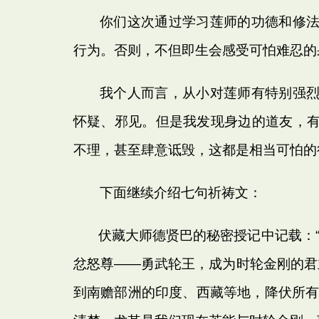
你们这次通过学习莲师的功德和修
行为。否则，不但即生会感受可怕难忍的
我个人而言，从小对莲师有特别强
怀疑、邪见。但是我发现身边的道友，
不理，甚至肆意诋毁，这都是相当可怕的
下面继续介绍七句祈祷文：
伏藏大师德贤巴的秘密授记中记载：“莲
忿怒尊――勇武轮王，成为时轮金刚的君
到南赡部洲的印度、西藏等地，降伏所有