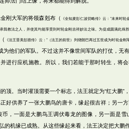
莲师法门结上缘，将来都能得到解脱。
金刚大军的将领森剋布（
《全知麦彭仁波切略传》云：“未来时轮
承我教法之人，并使其均能享受到时轮金刚吉祥妙法之味。为促成圆满此殊
（
《法王晋美彭措传》云：“（法王的前世）列绕朗巴再过五世成为时轮金刚
成为他们的军队。不过这并不像世间军队的打仗，无
，并进行应机施教。所以，我们若能于那时转生，将会
刚的顶。当时灌顶需要一个标志，法王就定为“红大鹏
佛正好供养了一张大鹏鸟的唐卡，缘起很吉祥；另一方
银币，一面是大鹏鸟王调伏毒龙的图像，另一面是雪
弘的机缘已成熟。从这些缘起来看，法王决定把大鹏