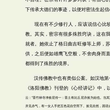
下传承大德们的事迹，以便对密法生起信
现在有不少修行人，应该说信心比
教。其实，密宗有很多殊胜窍诀，这在
就者。她依止了格日曲吉旺修等上师，苏
供，之后便如雄鹰飞空般，不舍肉身而
都得到了殊胜的境界。
汉传佛教中也有类似公案。如汉地第一位
《洛阳佛教》刊登的《心经讲记》中，
云：“晋竹林寺净捡尼传一：晋土有比丘尼亦捡为始也。当
并见赤气，有一女人手把五色花自空而下。捡见欣然，因语