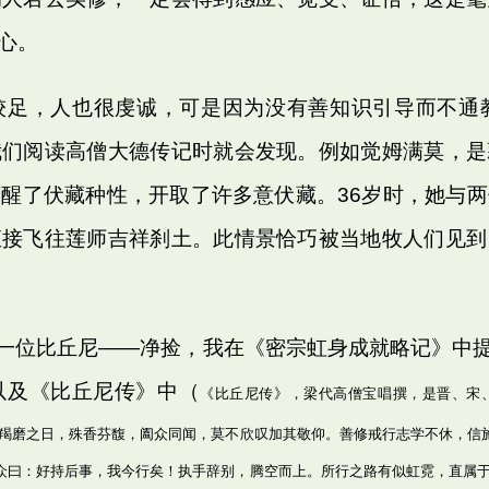
心。
较足，人也很虔诚，可是因为没有善知识引导而不通
我们阅读高僧大德传记时就会发现。例如觉姆满莫，是
醒了伏藏种性，开取了许多意伏藏。36岁时，她与
直接飞往莲师吉祥刹土。此情景恰巧被当地牧人们见到
比丘尼――净捡，我在《密宗虹身成就略记》中提到
以及《比丘尼传》中（
《比丘尼传》，梁代高僧宝唱撰，是晋、宋
其羯磨之日，殊香芬馥，阖众同闻，莫不欣叹加其敬仰。善修戒行志学不休，信
众曰：好持后事，我今行矣！执手辞别，腾空而上。所行之路有似虹霓，直属于