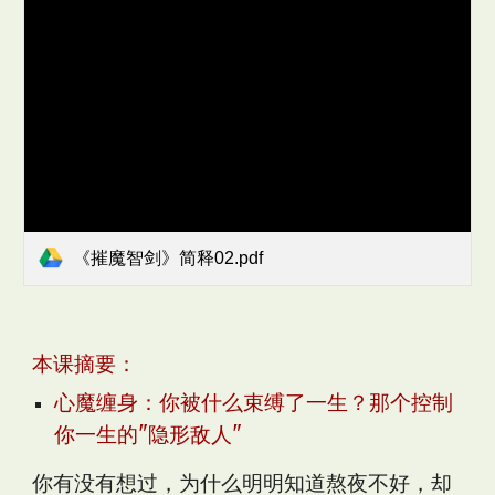
《摧魔智剑》简释02.pdf
本课摘要：
心魔缠身：你被什么束缚了一生？那个控制
你一生的"隐形敌人"
你有没有想过，为什么明明知道熬夜不好，却